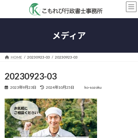
コ
ナ
ン
ビ
テ
ゲ
ン
ー
ツ
シ
メディア
へ
ョ
ス
ン
キ
に
ッ
移
HOME
20230923-03
20230923-03
プ
動
20230923-03
最
2023年9月23日
2024年10月25日
ko-sozoku
終
更
新
日
時
: