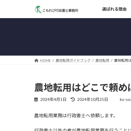
コ
ナ
選ばれる理由
ン
ビ
テ
ゲ
ン
ー
ツ
シ
へ
ョ
ス
ン
キ
に
ッ
移
HOME
農地転用ガイドブック
農地転用
農地転用
プ
動
農地転用はどこで頼め
最
2024年4月1日
2024年10月25日
ko-so
終
更
農地転用業務は行政書士へ依頼します。
新
日
時
行政書士以外の者が農地転用業務を行うこと