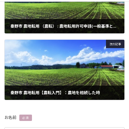
秦野市 農地転用 （農転） : 農地転用許可申請(一般基準とは）
2024年3月3日
次の記事
秦野市 農地転用【農転入門】：農地を相続した時
2024年3月3日
お名前
必須