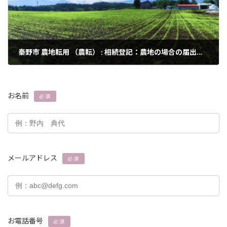
秦野市 農地転用 （農転） : 相続登記：農地の場合の届出義務について
2024年3月3日
お名前
必須
メールアドレス
必須
お電話番号
必須