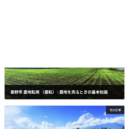
など
農地転用
カテゴリー
前の記事
秦野市 農地転用 （農転） : 農地を売るときの基本知識
2024年3月3日
次の記事