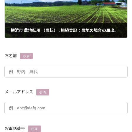
横浜市 農地転用 （農転） : 相続登記：農地の場合の届出義務について
2024年3月3日
お名前
必須
メールアドレス
必須
お電話番号
必須