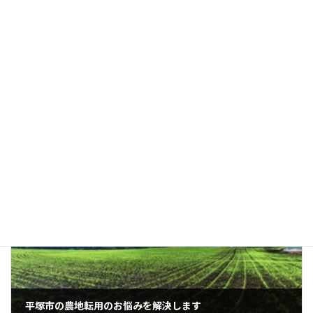
９．土地に生息する動物により、土地や土地周辺の
人、農産物、樹木に被害を生じさせる土地
１０．国による整備（造林、間伐、保育）が必要な
森林（山林）
農地転用
カテゴリー
前の記事
平塚市の農地転用のお悩みを解決します