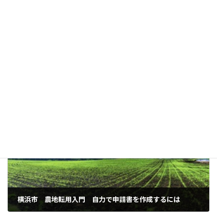
新
日
時
農地を相続したが使う予定がない
:
広い土地を買いたいが市街地は高い
農地を駐車場や資材置場にして貸したい
農地転用
カテゴリー
前の記事
横浜市 農地転用入門 自力で申請書を作成するには
2024年3月3日