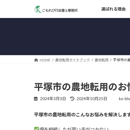
コ
ナ
選ばれる理由
ン
ビ
テ
ゲ
ン
ー
ツ
シ
へ
ョ
ス
ン
キ
に
ッ
移
HOME
農地転用ガイドブック
農地転用
平塚市の
プ
動
平塚市の農地転用のお
最
2024年3月3日
2024年10月25日
ko-bl
終
更
平塚市の農地転用のこんなお悩みを解決しま
新
日
時
畑を相続したが買い手がつかない