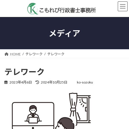
コ
ナ
ン
ビ
テ
ゲ
ン
ー
ツ
シ
メディア
へ
ョ
ス
ン
キ
に
ッ
移
HOME
テレワーク
テレワーク
プ
動
テレワーク
最
2023年4月6日
2024年10月25日
ko-sozoku
終
更
新
日
時
: