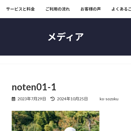
サービスと料金
ご利用の流れ
お客様の声
よくある
メディア
noten01-1
最
2023年7月29日
2024年10月25日
ko-sozoku
終
更
新
日
時