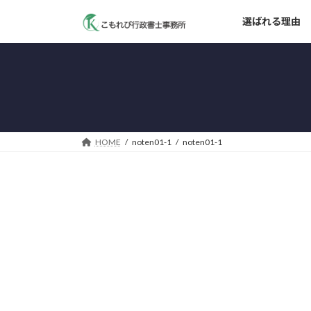
コ
ナ
選ばれる理由
ン
ビ
テ
ゲ
ン
ー
ツ
シ
へ
ョ
ス
ン
キ
に
ッ
移
HOME
noten01-1
noten01-1
プ
動